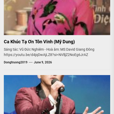
Ca Khúc Tạ Ơn Tôn Vinh (Mỹ Dung)
Sáng tác: Vũ Đức Nghiêm - Hoà âm: MS David Giang Đông
https://youtu.be/d4jqDwAjLZ8?si=NVlljZ2NoEg6JrAZ
Dongtruong2019
June 9, 2026