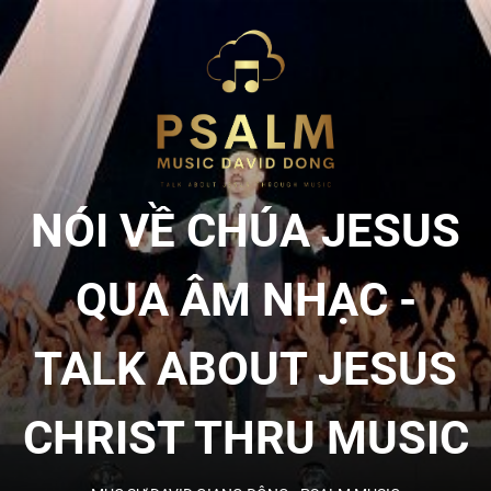
Skip
to
NÓI
the
content
VỀ
CHÚA
NÓI VỀ CHÚA JESUS
JESU
QUA ÂM NHẠC -
QUA
TALK ABOUT JESUS
ÂM
CHRIST THRU MUSIC
NHẠC