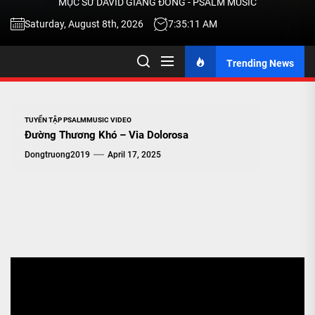
MỤC SƯ DAVID GIANG ĐÔNG - PSALM MUSIC
-
Saturday, August 8th, 2026
7:35:12 AM
Trending News
TALK
ABOU
TUYỂN TẬP PSALMMUSIC VIDEO
Đường Thương Khó – Via Dolorosa
JESU
Dongtruong2019
April 17, 2025
CHRIS
THRU
MUSI