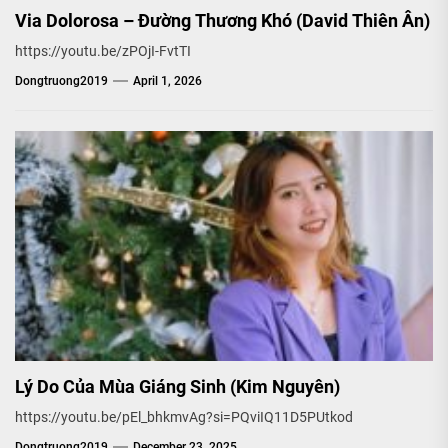
Via Dolorosa – Đường Thương Khó (David Thiên Ân)
https://youtu.be/zPOjI-FvtTI
Dongtruong2019
April 1, 2026
Lý Do Của Mùa Giáng Sinh (Kim Nguyên)
https://youtu.be/pEl_bhkmvAg?si=PQviIQ11D5PUtkod
Dongtruong2019
December 23, 2025