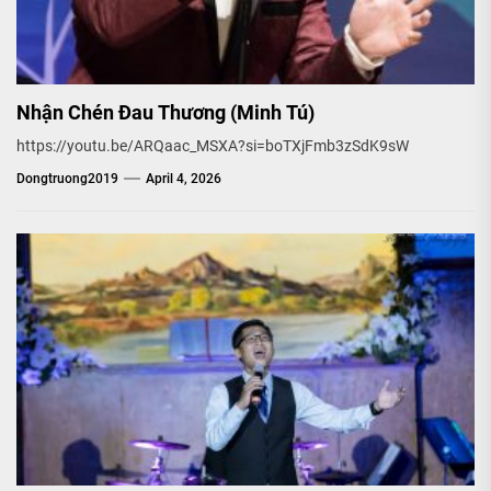
Nhận Chén Đau Thương (Minh Tú)
https://youtu.be/ARQaac_MSXA?si=boTXjFmb3zSdK9sW
Dongtruong2019
April 4, 2026