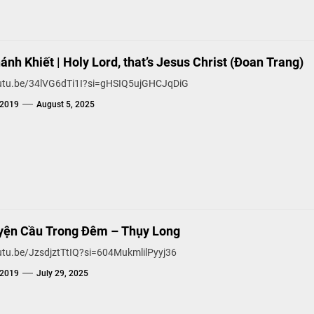
nh Khiết | Holy Lord, that’s Jesus Christ (Đoan Trang)
outu.be/34lVG6dTi1I?si=gHSIQ5ujGHCJqDiG
g2019
August 5, 2025
yện Cầu Trong Đêm – Thụy Long
outu.be/JzsdjztTtIQ?si=604MukmlilPyyj36
g2019
July 29, 2025