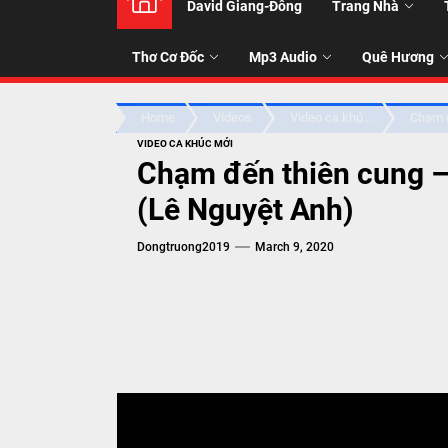
David Giang-Đông
Trang Nhà
NHẠC
Thơ Cơ Đốc
Mp3 Audio
Quê Hương
-
Home
Videos
Video ca khú...
Chạm đ
TALK
VIDEO CA KHÚC MỚI
Chạm đến thiên cung –
ABOU
(Lê Nguyệt Anh)
Dongtruong2019
March 9, 2020
JESUS
CHRIS
THRU