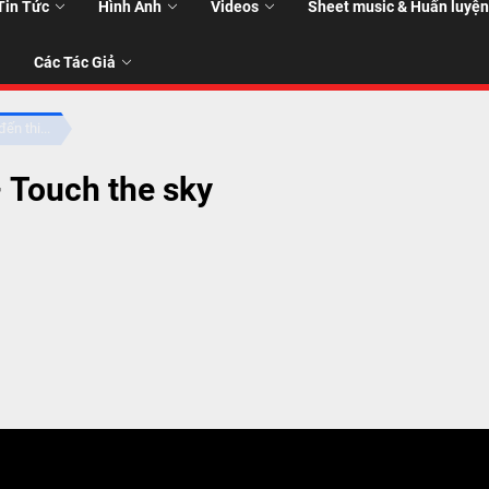
Tin Tức
Hình Ảnh
Videos
Sheet music & Huấn luyện
Các Tác Giả
ến thi...
 Touch the sky
T
T