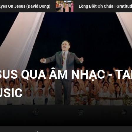
g)
Lòng Biết Ơn Chúa | Gratitude
Xuân Bất
SUS QUA ÂM NHẠC - T
USIC