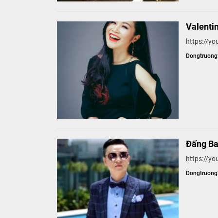
Valenti
https://
Dongtruon
Đấng Ba
https://y
Dongtruon