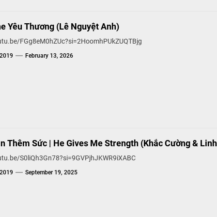
ne Yêu Thương (Lê Nguyệt Anh)
youtu.be/FGg8eM0hZUc?si=2HoomhPUkZUQTBjg
g2019
February 13, 2026
n Thêm Sức | He Gives Me Strength (Khắc Cường & Lin
outu.be/S0liQh3Gn78?si=9GVPjhJKWR9iXABC
g2019
September 19, 2025