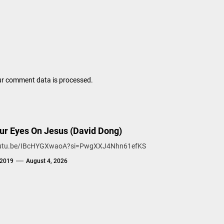
r comment data is processed.
Our Eyes On Jesus (David Dong)
youtu.be/IBcHYGXwaoA?si=PwgXXJ4Nhn61efKS
g2019
August 4, 2026