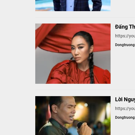
Đấng Thá
https://y
Dongtruon
Lời Ngu
https://y
Dongtruon