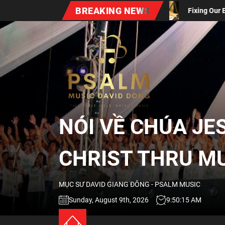
Skip
BREAKING NEWS
David Santistevan)
Fixing Our Eyes On Jesus (David Don
to
the
NÓI
content
VỀ
CHÚA
NÓI VỀ CHÚA JE
JESUS
CHRIST THRU M
QUA
MỤC SƯ DAVID GIANG ĐÔNG - PSALM MUSIC
ÂM
Sunday, August 9th, 2026
9:50:16 AM