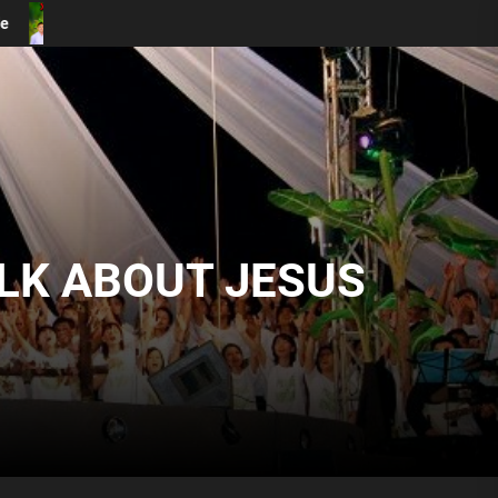
 Diệt (Vol #7)
Định Nghĩa Về Sự Thờ Phượng Đương Đại
ALK ABOUT JESUS