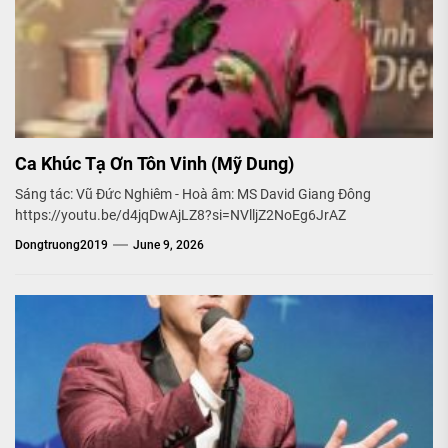
Ca Khúc Tạ Ơn Tôn Vinh (Mỹ Dung)
Sáng tác: Vũ Đức Nghiêm - Hoà âm: MS David Giang Đông
https://youtu.be/d4jqDwAjLZ8?si=NVlljZ2NoEg6JrAZ
Dongtruong2019
June 9, 2026