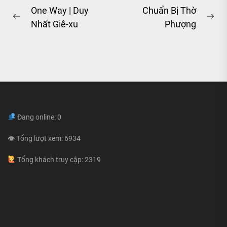
Post
One Way | Duy
Chuẩn Bị Thờ
Previous
Ne
Nhất Giê-xu
Phượng
navigation
post:
pos
Đang online: 0
👁 Tổng lượt xem: 6934
Tổng khách truy cập: 2319