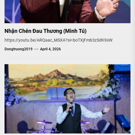
Nhận Chén Đau Thương (Minh Tú)
https://youtu.be/ARQaac_MSXA?si=boTXjFmb3zSdK9sW
Dongtruong2019
April 4, 2026