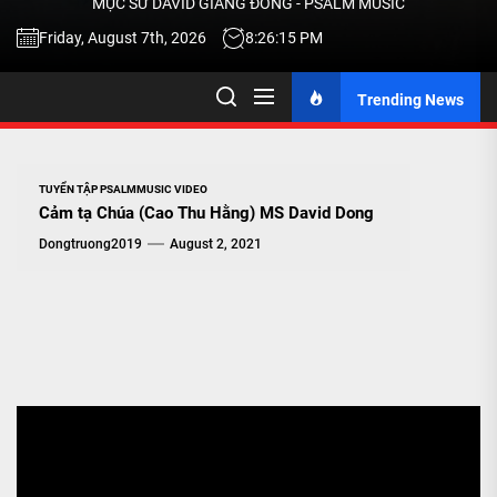
MỤC SƯ DAVID GIANG ĐÔNG - PSALM MUSIC
-
Friday, August 7th, 2026
8:26:15 PM
Trending News
TALK
ABOU
TUYỂN TẬP PSALMMUSIC VIDEO
Cảm tạ Chúa (Cao Thu Hằng) MS David Dong
JESU
Dongtruong2019
August 2, 2021
CHRIS
THRU
MUSI