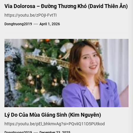
Via Dolorosa – Đường Thương Khó (David Thiên Ân)
https://youtu.be/zPOjI-FvtTI
Dongtruong2019
April 1, 2026
Lý Do Của Mùa Giáng Sinh (Kim Nguyên)
https://youtu.be/pEl_bhkmvAg?si=PQviIQ11D5PUtkod
Dongtruong2019
December 23, 2025