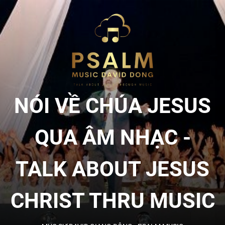
Skip
to
NÓI
the
content
VỀ
CHÚA
NÓI VỀ CHÚA JESUS
JESU
QUA ÂM NHẠC -
QUA
TALK ABOUT JESUS
ÂM
CHRIST THRU MUSIC
NHẠC