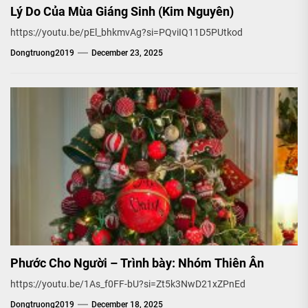
Lý Do Của Mùa Giáng Sinh (Kim Nguyên)
https://youtu.be/pEl_bhkmvAg?si=PQviIQ11D5PUtkod
Dongtruong2019
December 23, 2025
Phước Cho Người – Trình bày: Nhóm Thiên Ân
https://youtu.be/1As_f0FF-bU?si=Zt5k3NwD21xZPnEd
Dongtruong2019
December 18, 2025