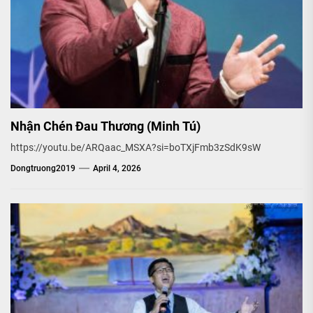
Nhận Chén Đau Thương (Minh Tú)
https://youtu.be/ARQaac_MSXA?si=boTXjFmb3zSdK9sW
Dongtruong2019
April 4, 2026