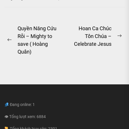
Post
Quyền Năng Cứu
Hoan Ca Chúc
Rỗi – Mighty to
Tôn Chúa –
navigation
Ne
Previous
save ( Hoàng
Celebrate Jesus
pos
post:
Quân)
Đang online: 1
👁 Tổng lượt xem: 6884
Tổng khách truy cập: 2301