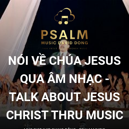
Skip
to
NÓI
the
content
VỀ
CHÚA
NÓI VỀ CHÚA JESUS
JESU
QUA ÂM NHẠC -
QUA
TALK ABOUT JESUS
ÂM
CHRIST THRU MUSIC
NHẠC