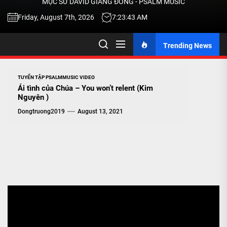
MỤC SƯ DAVID GIANG ĐÔNG - PSALM MUSIC
-
Friday, August 7th, 2026
7:23:43 AM
Trending News
TALK
ABOU
TUYỂN TẬP PSALMMUSIC VIDEO
Ái tình của Chúa – You won’t relent (Kim
Nguyên )
JESU
Dongtruong2019
August 13, 2021
CHRIS
THRU
MUSI