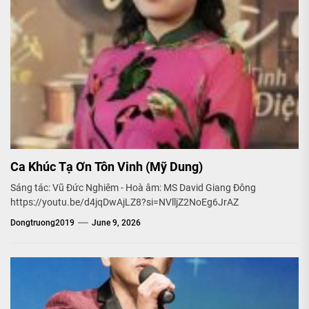
Ca Khúc Tạ Ơn Tôn Vinh (Mỹ Dung)
Sáng tác: Vũ Đức Nghiêm - Hoà âm: MS David Giang Đông
https://youtu.be/d4jqDwAjLZ8?si=NVlljZ2NoEg6JrAZ
Dongtruong2019
June 9, 2026