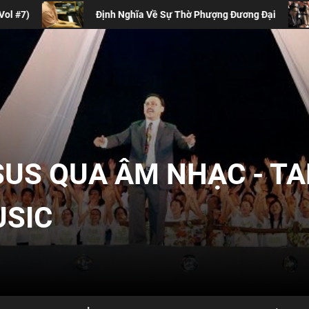
Định Nghĩa Về Sự Thờ Phượng Đương Đại
Bốn Lý
SUS QUA ÂM NHẠC - T
USIC