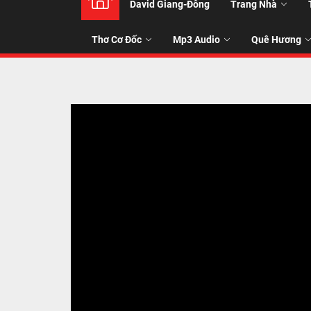
David Giang-Đông
Trang Nhà
NHẠC
Thơ Cơ Đốc
Mp3 Audio
Quê Hương
-
TALK
ABOU
JESUS
CHRIS
THRU