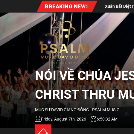
Skip
BREAKING NEWS
 Biết Ơn Chúa | Gratitude
Xuân Bất Diệt (Vol #7)
to
the
NÓI
content
VỀ
CHÚA
NÓI VỀ CHÚA JE
JESUS
CHRIST THRU M
QUA
MỤC SƯ DAVID GIANG ĐÔNG - PSALM MUSIC
ÂM
Friday, August 7th, 2026
6:50:33 AM