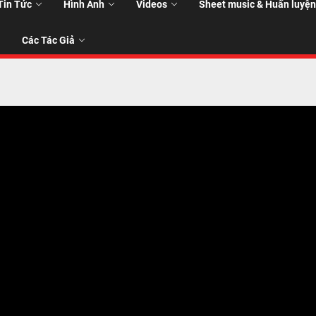
Tin Tức
Hình Ảnh
Videos
Sheet music & Huấn luyện
Các Tác Giả
T
T