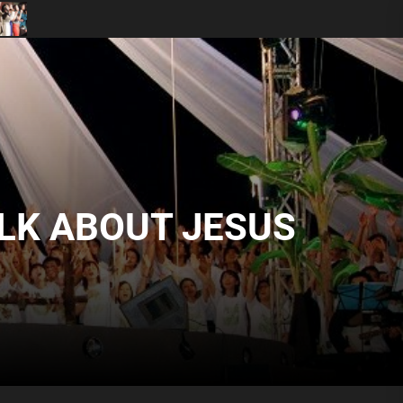
 Do Thánh Ca Truyền Thống Vẫn Cần Thiết Trong Buổi Thờ Phượng Của
ALK ABOUT JESUS